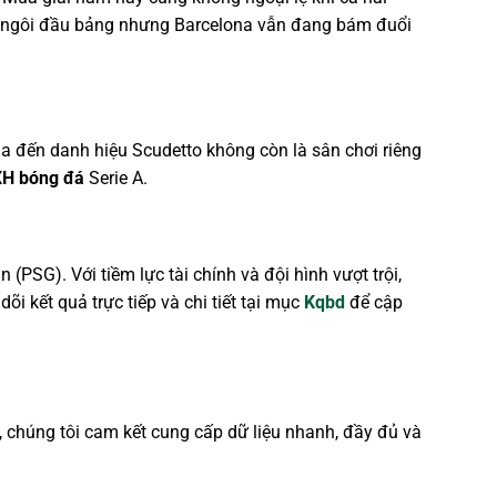
m ngôi đầu bảng nhưng Barcelona vẫn đang bám đuổi
ua đến danh hiệu Scudetto không còn là sân chơi riêng
H bóng đá
Serie A.
PSG). Với tiềm lực tài chính và đội hình vượt trội,
i kết quả trực tiếp và chi tiết tại mục
Kqbd
để cập
, chúng tôi cam kết cung cấp dữ liệu nhanh, đầy đủ và