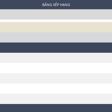
BẢNG XẾP HẠNG