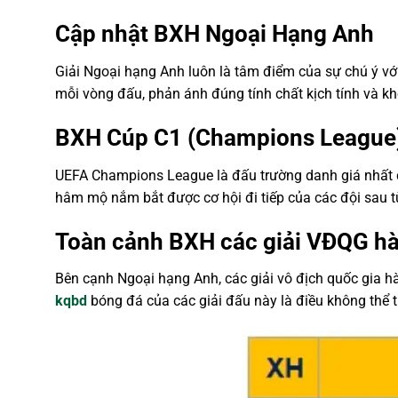
Cập nhật BXH Ngoại Hạng Anh
Giải Ngoại hạng Anh luôn là tâm điểm của sự chú ý vớ
mỗi vòng đấu, phản ánh đúng tính chất kịch tính và kh
BXH Cúp C1 (Champions League)
UEFA Champions League là đấu trường danh giá nhất cấ
hâm mộ nắm bắt được cơ hội đi tiếp của các đội sau t
Toàn cảnh BXH các giải VĐQG h
Bên cạnh Ngoại hạng Anh, các giải vô địch quốc gia 
kqbd
bóng đá của các giải đấu này là điều không thể 