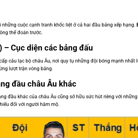
i những cuộc cạnh tranh khốc liệt ở cả hai đầu bảng xếp hạng.
ông thể đoán trước.
 – Cục diện các bảng đấu
p câu lạc bộ châu Âu, nơi quy tụ những đội bóng mạnh nhất lụ
ừng lượt trận vòng bảng.
àng đầu châu Âu khác
hàng đầu khác của châu Âu cũng sở hữu sức hút riêng với nhữn
thiếu đối với người hâm mộ.