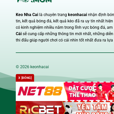
Keo Nha Cai
là chuyên trang
keonhacai
nhận định bóng
tin, kết quả bóng đá, kết quả kèo đã ra uy tín nhất hiệ
có kinh nghiệm nhiều năm trong lĩnh vực bóng đá, am 
Cái
sẽ cung cấp những thông tin mới nhất, những diễn 
thi đấu giúp người chơi có cái nhìn tốt nhất đưa ra lự
© 2026 keonhacai
X [ĐÓNG]