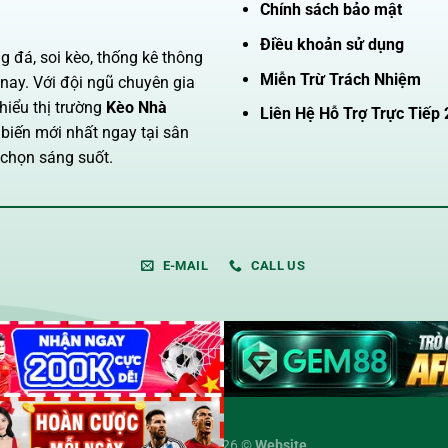
Chính sách bảo mật
Điều khoản sử dụng
 đá, soi kèo, thống kê thông
Miễn Trừ Trách Nhiệm
n nay. Với đội ngũ chuyên gia
hiểu thị trường
Kèo Nhà
Liên Hệ Hỗ Trợ Trực Tiếp 
biến mới nhất ngay tại sân
a chọn sáng suốt.
E-MAIL
CALL US
Copyright 2026 ©
Website