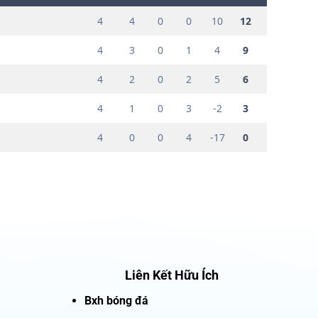
4
4
0
0
10
12
4
3
0
1
4
9
4
2
0
2
5
6
4
1
0
3
-2
3
4
0
0
4
-17
0
Liên Kết Hữu Ích
Bxh bóng đá