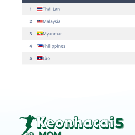
1
Thái Lan
2
Malaysia
3
Myanmar
4
Philippines
5
Lào