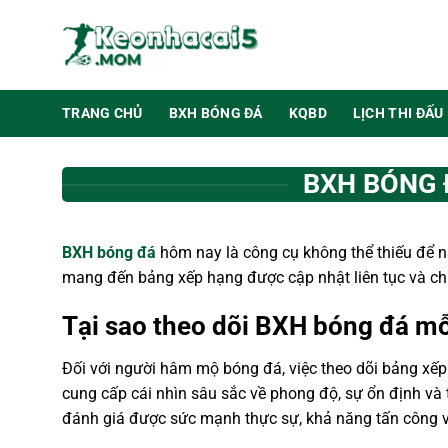
Chuyển
đến
nội
dung
TRANG CHỦ
BXH BÓNG ĐÁ
KQBD
LỊCH THI ĐẤU
BXH BÓNG 
BXH bóng đá
hôm nay là công cụ không thể thiếu để nắm
mang đến bảng xếp hạng được cập nhật liên tục và chí
Tại sao theo dõi BXH bóng đá mỗ
Đối với người hâm mộ bóng đá, việc theo dõi bảng xếp 
cung cấp cái nhìn sâu sắc về phong độ, sự ổn định và 
đánh giá được sức mạnh thực sự, khả năng tấn công 