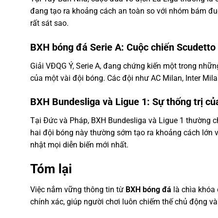
đang tạo ra khoảng cách an toàn so với nhóm bám đu
rất sát sao.
BXH bóng đá Serie A: Cuộc chiến Scudetto 
Giải VĐQG Ý, Serie A, đang chứng kiến một trong những
của một vài đội bóng. Các đội như AC Milan, Inter Mi
BXH Bundesliga và Ligue 1: Sự thống trị của
Tại Đức và Pháp, BXH Bundesliga và Ligue 1 thường chứ
hai đội bóng này thường sớm tạo ra khoảng cách lớn với
nhật mọi diễn biến mới nhất.
Tóm lại
Việc nắm vững thông tin từ
BXH bóng đá
là chìa khóa 
chính xác, giúp người chơi luôn chiếm thế chủ động và