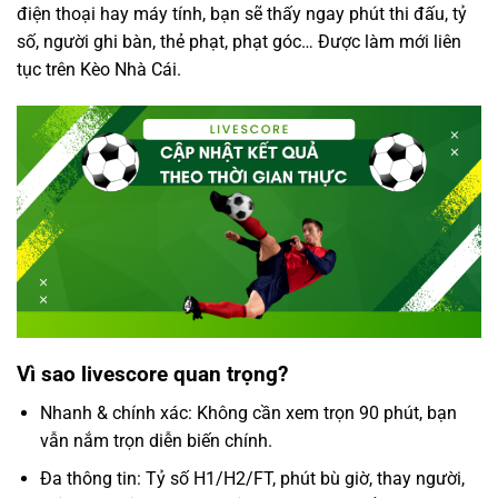
điện thoại hay máy tính, bạn sẽ thấy ngay phút thi đấu, tỷ
số, người ghi bàn, thẻ phạt, phạt góc… Được làm mới liên
tục trên Kèo Nhà Cái.
Vì sao livescore quan trọng?
Nhanh & chính xác: Không cần xem trọn 90 phút, bạn
vẫn nắm trọn diễn biến chính.
Đa thông tin: Tỷ số H1/H2/FT, phút bù giờ, thay người,