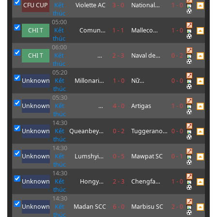
CFU CUP
Violette AC
3
-
0
National
1
-
0
Kết
thúc
Defense
05:00
Forces
CHI T
Comunal
1
-
1
Malleco
1
-
0
Kết
thúc
Cabrero
Unido
06:00
CHI T
CD
2
-
3
Naval de
0
-
2
Kết
thúc
Constitucion
Talcahuano
05:20
Unido
Unknown
Millonarios
1
-
0
Nữ
0
-
0
Kết
thúc
(W)
Independiente
05:30
Santa Fe
Unknown
CA
4
-
0
Artigas
1
-
0
Kết
thúc
Terremoto
14:30
Unknown
Queanbeyan
0
-
2
Tuggeranong
0
-
0
Kết
thúc
City U23
United U23
14:30
Unknown
Lumshyiap
0
-
5
Mawpat SC
0
-
1
Kết
thúc
SC
14:30
Unknown
Hongyan
2
-
3
Chengfa
1
-
0
Kết
thúc
Village Ⅱ
Group
14:30
Unknown
Madan SCC
6
-
0
Marbisu SC
2
-
0
Kết
thúc