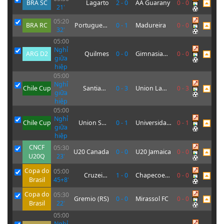
BRA SC
Lagarto
2
-
0
AA Guarany
0
-
0
21
'
05:20
BRA RC
Portuguesa
0
-
1
Madureira
0
-
0
32
'
RJ
05:00
Nghỉ
ARG D2
Quilmes
0
-
0
Gimnasia
0
-
0
giữa
Jujuy
hiệp
05:00
Nghỉ
Chile Cup
Santiago
0
-
3
Union La
0
-
3
giữa
Wanderers
Calera
hiệp
05:00
Nghỉ
Chile Cup
Union San
0
-
1
Universidad
0
-
1
giữa
Felipe
de Chile
hiệp
CNCF
05:30
U20 Canada
0
-
0
U20 Jamaica
0
-
0
U20Q
23
'
Copa do
05:00
Cruzeiro
1
-
0
Chapecoense
0
-
0
Brasil
45+8
'
(MG)
SC
Copa do
05:30
Gremio (RS)
0
-
0
Mirassol FC
0
-
0
Brasil
22
'
05:00
Nghỉ