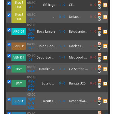
Brazil
05:30
GE Bage
1
-
0
CE
0
-
0
DDL
23
'
Lajeadense
Brazil
05:30
EC
0
-
0
Uniao
0
-
0
DDL
21
'
Pelotas(RS)
Frederiquense
05:00
RS
Nghỉ
ARG D1
Boca Juniors
1
-
0
Estudiantes
1
-
0
giữa
La Plata
hiệp
04:10
PAN LP
Union Cocle
1
-
3
Udelas FC
1
-
0
87
'
Reserves
05:30
VEN D1
Deportivo La
1
-
1
Metropolitanos
0
-
0
23
'
Guaira
FC
04:00
BNY
Nautico RR
3
-
3
GA Sampaio
1
-
1
90+4
'
Youth
U20
05:00
Nghỉ
BNY
Botafogo
0
-
0
Bangu U20
0
-
0
giữa
RJ(Trẻ)
hiệp
05:00
Nghỉ
BRA SC
Falcon FC
1
-
0
Desportiva
1
-
0
giữa
Aracaju
hiệp
05:30