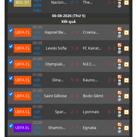
BOL D1
Nacional
2
-
1
The
2
-
1
giữa
Potosi
Strongest
hiệp
06-08-2026
(
Thứ 5
)
Kết quả
00:30
UEFA CL
Hapoel Beer
1
-
0
Crvena
1
-
0
Kết
thúc
Sheva
Zvezda
00:30
UEFA CL
Levski Sofia
1
-
0
FC Kairat
0
-
0
Kết
thúc
Almaty
01:00
UEFA CL
Olympiakos
0
-
0
N.E.C.
0
-
0
Kết
thúc
Piraeus
Nijmegen
01:00
UEFA CL
Dinamo
5
-
0
Kauno
2
-
0
Kết
thúc
Zagreb
Zalgiris
01:00
UEFA CL
Saint Gilloise
3
-
3
Bodo Glimt
2
-
2
Kết
thúc
01:00
UEFA CL
Sparta
2
-
1
Lyonnais
0
-
1
Kết
thúc
Prague
02:00
UEFA EL
Shamrock
3
-
1
Egnatia
1
-
1
Kết
thúc
Rovers