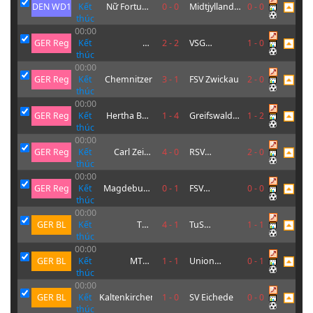
DEN WD1
Nữ Fortuna
0
-
0
Midtjylland
0
-
0
Kết
thúc
Hjorring
(W)
00:00
GER Reg
SV
2
-
2
VSG
1
-
0
Kết
thúc
Babelsberg
Altglienicke
00:00
03
GER Reg
Chemnitzer
3
-
1
FSV Zwickau
2
-
0
Kết
thúc
00:00
GER Reg
Hertha BSC
1
-
4
Greifswalder
1
-
2
Kết
thúc
Berlin Am
FC
00:00
GER Reg
Carl Zeiss
4
-
0
RSV
2
-
0
Kết
thúc
Jena
Eintracht
00:00
GER Reg
Magdeburg
0
-
1
FSV
0
-
0
Kết
thúc
Am
luckenwalde
00:00
GER BL
TSB
4
-
1
TuS
1
-
1
Kết
thúc
Flensburg
Rotenhof
00:00
GER BL
MTSV
1
-
1
Union
0
-
1
Kết
thúc
Hohenwestedt
Neumunster
00:00
GER BL
Kaltenkirchener
1
-
0
SV Eichede
0
-
0
Kết
thúc