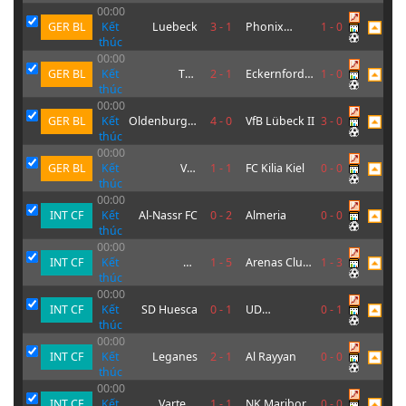
00:00
GER BL
Luebeck
3
-
1
Phonix
1
-
0
Kết
thúc
Lubeck B
00:00
GER BL
TSV
2
-
1
Eckernforder
1
-
0
Kết
thúc
Nordmark
SV
00:00
Satrup
GER BL
Oldenburger
4
-
0
VfB Lübeck II
3
-
0
Kết
thúc
SV
00:00
GER BL
VfR
1
-
1
FC Kilia Kiel
0
-
0
Kết
thúc
Neumunster
00:00
INT CF
Al-Nassr FC
0
-
2
Almeria
0
-
0
Kết
thúc
00:00
INT CF
SD
1
-
5
Arenas Club
1
-
3
Kết
thúc
Amorebieta
de Getxo
00:00
INT CF
SD Huesca
0
-
1
UD
0
-
1
Kết
thúc
Logrones
00:00
INT CF
Leganes
2
-
1
Al Rayyan
0
-
0
Kết
thúc
00:00
INT CF
Varteks
1
-
1
NK Maribor
0
-
0
Kết