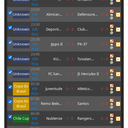
thúc
Colegiales
Telmo
23:00
Reserves
Reserves
Unknown
Almirante
0
-
0
Defensores
0
-
0
Kết
thúc
Brown
de Belgrano
23:30
Reserves
Reserves
Unknown
Deportivo
0
-
2
Club
0
-
1
Kết
thúc
Recoleta (W)
Olimpia (W)
23:30
Unknown
Jippo II
7
-
4
PK-37
3
-
1
Kết
thúc
23:45
Unknown
KUPS
2
-
1
Toivalan
1
-
0
Kết
thúc
Akatemia II
Urheilijat
23:45
Unknown
FC Santa
1
-
5
JS Hercules II
1
-
5
Kết
thúc
Claus
05:30
Copa do
Juventude
0
-
1
Atletico
0
-
0
Kết
Brasil
thúc
Mineiro
07:30
Copa do
Remo Belem
0
-
1
Santos
0
-
0
Kết
Brasil
thúc
(PA)
06:30
Chile Cup
Nublense
1
-
0
Rangers
0
-
0
Kết
thúc
Talca