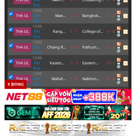
thúc
Sawan
University
13:00
Rajabhat
THA UL
Maejo
0
-
1
Bangkok
0
-
0
Kết
University
thúc
University
Thonburi
13:00
University
THA UL
Rangsit
1
-
1
College of
0
-
0
Kết
thúc
University JW
Asian
13:00
FC
Scholars
THA UL
Chiang Rai
0
-
4
Pathum
0
-
2
Kết
thúc
Rajabhat
Thani
13:00
University
University
THA UL
Kasetsart
3
-
2
Eastern
0
-
1
Kết
thúc
University FC
University of
13:00
Management
THA UL
Mahidol
1
-
4
Nakhon
0
-
0
Kết
and
thúc
University
Ratchasima
Technology
X [ĐÓNG]
15:00
University
UEFA
Nữ SK Brann
5
-
0
KFF Mitrovica
4
-
0
Kết
WUC
thúc
(W)
16:00
UEFA
Austria Wien
3
-
2
ZNK Hajduk
3
-
1
Kết
WUC
thúc
(W)
Split (W)
18:00
UEFA
FC Metalist
1
-
2
Fenerbahce
1
-
1
Kết
WUC
thúc
1925 (W)
SK (W)