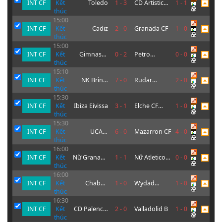
INT CF
Toledo
1
-
3
CD Artistico
1
-
1
Kết
thúc
Navalcarnero
15:00
INT CF
Cadiz
2
-
0
Granada CF
1
-
0
Kết
thúc
15:00
INT CF
Gimnastic
0
-
2
Petro
0
-
0
Kết
thúc
Tarragona
Atletico
15:10
INT CF
NK Brinje
7
-
0
Rudar
2
-
0
Kết
thúc
Grosuplje
Prijedor
15:30
INT CF
Ibiza Eivissa
3
-
1
Elche CF
1
-
0
Kết
thúc
Ilicitano
15:30
INT CF
UCAM
6
-
0
Mazarron CF
4
-
0
Kết
thúc
Murcia
16:00
INT CF
Nữ Granada
1
-
1
Nữ Atletico
0
-
0
Kết
thúc
CF
de Madrid
16:00
INT CF
Chabab
1
-
0
Wydad
1
-
0
Kết
thúc
Atlas
Temara
16:30
Khenifra
INT CF
CD Palencia
2
-
0
Valladolid B
1
-
0
Kết
thúc
Cristo