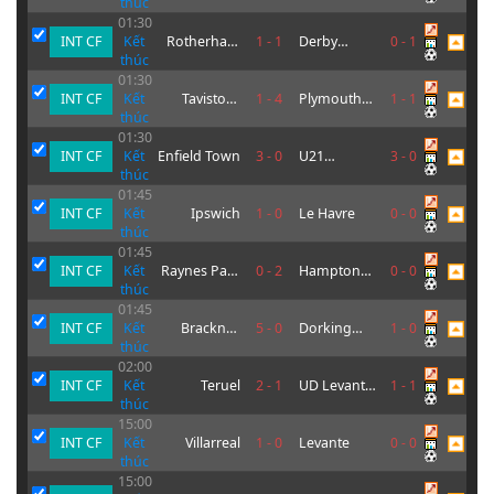
thúc
Socuellamos
Puertollano
01:30
INT CF
Rotherham
1
-
1
Derby
0
-
1
Kết
thúc
United
County
01:30
INT CF
Tavistock
1
-
4
Plymouth
1
-
1
Kết
thúc
AFC
Argyle
01:30
INT CF
Enfield Town
3
-
0
U21
3
-
0
Kết
thúc
Tottenham
01:45
Hotspur
INT CF
Ipswich
1
-
0
Le Havre
0
-
0
Kết
thúc
01:45
INT CF
Raynes Park
0
-
2
Hampton
0
-
0
Kết
thúc
Vale
Richmond
01:45
INT CF
Bracknell
5
-
0
Dorking
1
-
0
Kết
thúc
Town
Wanderers
02:00
INT CF
Teruel
2
-
1
UD Levante
1
-
1
Kết
thúc
B
15:00
INT CF
Villarreal
1
-
0
Levante
0
-
0
Kết
thúc
15:00