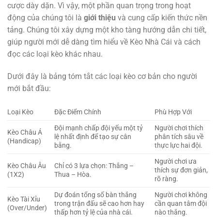
cược dày dặn. Vì vậy, một phần quan trọng trong hoạt
động của chúng tôi là
giới thiệu
và cung cấp kiến thức nền
tảng. Chúng tôi xây dựng một kho tàng hướng dẫn chi tiết,
giúp người mới dễ dàng tìm hiểu về Kèo Nhà Cái và cách
đọc các loại kèo khác nhau.
Dưới đây là bảng tóm tắt các loại kèo cơ bản cho người
mới bắt đầu:
Loại Kèo
Đặc Điểm Chính
Phù Hợp Với
Đội mạnh chấp đội yếu một tỷ
Người chơi thích
Kèo Châu Á
lệ nhất định để tạo sự cân
phân tích sâu về
(Handicap)
bằng.
thực lực hai đội.
Người chơi ưa
Kèo Châu Âu
Chỉ có 3 lựa chọn: Thắng –
thích sự đơn giản,
(1X2)
Thua – Hòa.
rõ ràng.
Dự đoán tổng số bàn thắng
Người chơi không
Kèo Tài Xỉu
trong trận đấu sẽ cao hơn hay
cần quan tâm đội
(Over/Under)
thấp hơn tỷ lệ của nhà cái.
nào thắng.