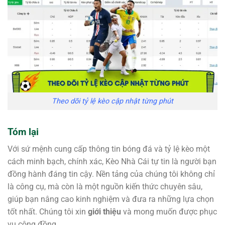
Theo dõi tỷ lệ kèo cập nhật từng phút
Tóm lại
Với sứ mệnh cung cấp thông tin bóng đá và tỷ lệ kèo một
cách minh bạch, chính xác, Kèo Nhà Cái tự tin là người bạn
đồng hành đáng tin cậy. Nền tảng của chúng tôi không chỉ
là công cụ, mà còn là một nguồn kiến thức chuyên sâu,
giúp bạn nâng cao kinh nghiệm và đưa ra những lựa chọn
tốt nhất. Chúng tôi xin
giới thiệu
và mong muốn được phục
vụ cộng đồng.