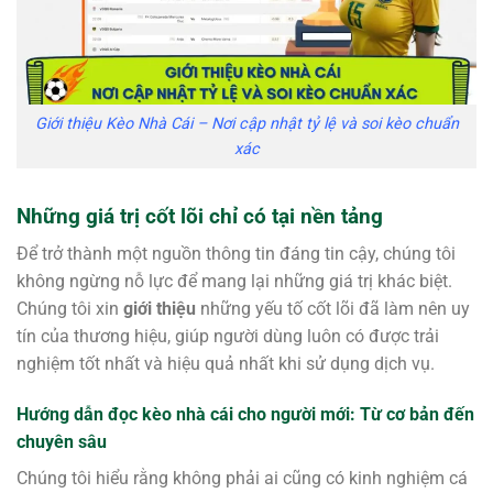
Giới thiệu Kèo Nhà Cái – Nơi cập nhật tỷ lệ và soi kèo chuẩn
xác
Những giá trị cốt lõi chỉ có tại nền tảng
Để trở thành một nguồn thông tin đáng tin cậy, chúng tôi
không ngừng nỗ lực để mang lại những giá trị khác biệt.
Chúng tôi xin
giới thiệu
những yếu tố cốt lõi đã làm nên uy
tín của thương hiệu, giúp người dùng luôn có được trải
nghiệm tốt nhất và hiệu quả nhất khi sử dụng dịch vụ.
Hướng dẫn đọc kèo nhà cái cho người mới: Từ cơ bản đến
chuyên sâu
Chúng tôi hiểu rằng không phải ai cũng có kinh nghiệm cá