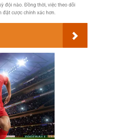
ỳ đội nào. Đồng thời, việc theo dõi
h đặt cược chính xác hơn.