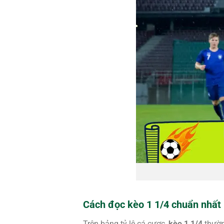
Cách đọc kèo 1 1/4 chuẩn nhất
Trên bảng tỷ lệ cá cược,
kèo 1 1/4
thườn