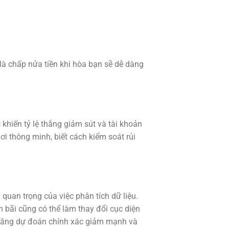
là chấp nửa tiền khi hòa bạn sẽ dễ dàng
 khiến tỷ lệ thắng giảm sút và tài khoản
ơi thông minh, biết cách kiểm soát rủi
quan trọng của việc phân tích dữ liệu.
n bãi cũng có thể làm thay đổi cục diện
ả năng dự đoán chính xác giảm mạnh và