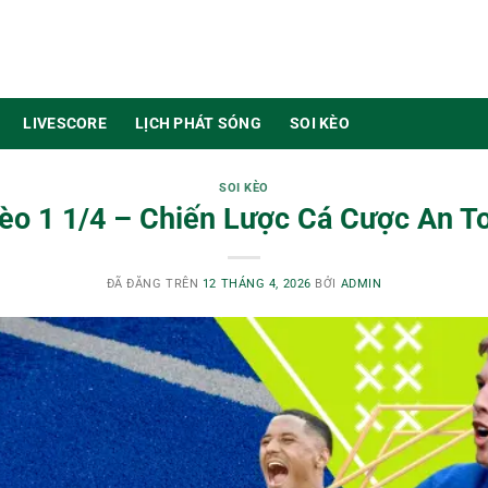
×
LIVESCORE
LỊCH PHÁT SÓNG
SOI KÈO
SOI KÈO
èo 1 1/4 – Chiến Lược Cá Cược An T
ĐÃ ĐĂNG TRÊN
12 THÁNG 4, 2026
BỞI
ADMIN