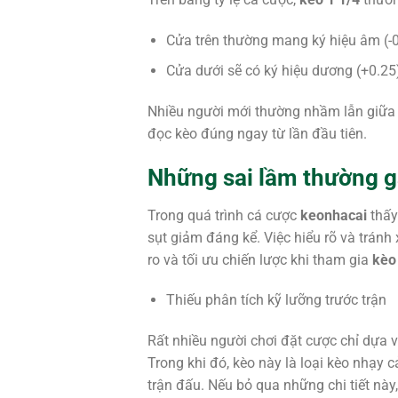
Cửa trên thường mang ký hiệu âm (-0.
Cửa dưới sẽ có ký hiệu dương (+0.25)
Nhiều người mới thường nhầm lẫn giữ
đọc kèo đúng ngay từ lần đầu tiên.
Những sai lầm thường gặ
Trong quá trình cá cược
keonhacai
thấy
sụt giảm đáng kể. Việc hiểu rõ và tránh
ro và tối ưu chiến lược khi tham gia
kèo 
Thiếu phân tích kỹ lưỡng trước trận
Rất nhiều người chơi đặt cược chỉ dựa 
Trong khi đó, kèo này là loại kèo nhạy 
trận đấu. Nếu bỏ qua những chi tiết n