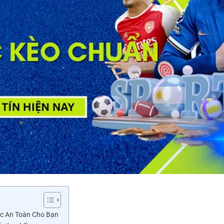
ợc An Toàn Cho Bạn