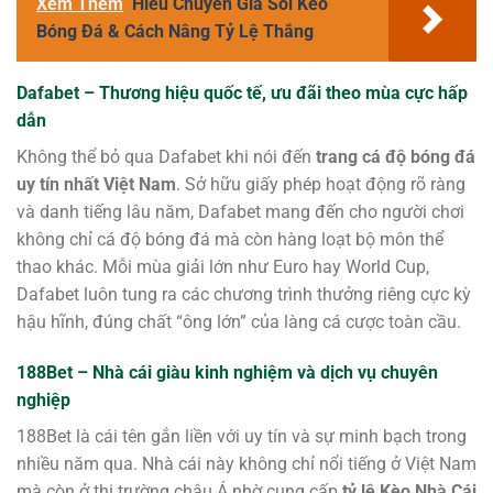
Xem Thêm
Hiểu Chuyên Gia Soi Kèo
Bóng Đá & Cách Nâng Tỷ Lệ Thắng
Dafabet – Thương hiệu quốc tế, ưu đãi theo mùa cực hấp
dẫn
Không thể bỏ qua Dafabet khi nói đến
trang cá độ bóng đá
uy tín nhất Việt Nam
. Sở hữu giấy phép hoạt động rõ ràng
và danh tiếng lâu năm, Dafabet mang đến cho người chơi
không chỉ cá độ bóng đá mà còn hàng loạt bộ môn thể
thao khác. Mỗi mùa giải lớn như Euro hay World Cup,
Dafabet luôn tung ra các chương trình thưởng riêng cực kỳ
hậu hĩnh, đúng chất “ông lớn” của làng cá cược toàn cầu.
188Bet – Nhà cái giàu kinh nghiệm và dịch vụ chuyên
nghiệp
188Bet là cái tên gắn liền với uy tín và sự minh bạch trong
nhiều năm qua. Nhà cái này không chỉ nổi tiếng ở Việt Nam
mà còn ở thị trường châu Á nhờ cung cấp
tỷ lệ Kèo Nhà Cái