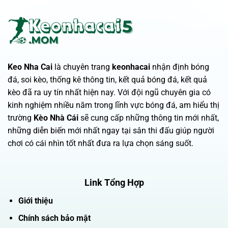
Keo Nha Cai
là chuyên trang
keonhacai
nhận định bóng
đá, soi kèo, thống kê thông tin, kết quả bóng đá, kết quả
kèo đã ra uy tín nhất hiện nay. Với đội ngũ chuyên gia có
kinh nghiệm nhiều năm trong lĩnh vực bóng đá, am hiểu thị
trường
Kèo Nhà Cái
sẽ cung cấp những thông tin mới nhất,
những diễn biến mới nhất ngay tại sân thi đấu giúp người
chơi có cái nhìn tốt nhất đưa ra lựa chọn sáng suốt.
Link Tổng Hợp
Giới thiệu
Chính sách bảo mật