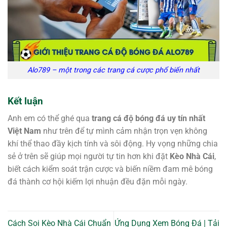
Alo789 – một trong các trang cá cược phổ biến nhất
Kết luận
Anh em có thể ghé qua
trang cá độ bóng đá uy tín nhất
Việt Nam
như trên để tự mình cảm nhận trọn vẹn không
khí thể thao đầy kịch tính và sôi động. Hy vọng những chia
sẻ ở trên sẽ giúp mọi người tự tin hơn khi đặt
Kèo Nhà Cái
,
biết cách kiểm soát trận cược và biến niềm đam mê bóng
đá thành cơ hội kiếm lợi nhuận đều đặn mỗi ngày.
Cách Soi Kèo Nhà Cái Chuẩn
Ứng Dụng Xem Bóng Đá | Tải