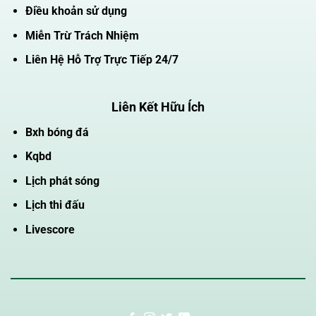
Điều khoản sử dụng
Miễn Trừ Trách Nhiệm
Liên Hệ Hỗ Trợ Trực Tiếp 24/7
Liên Kết Hữu Ích
Bxh bóng đá
Kqbd
Lịch phát sóng
Lịch thi đấu
Livescore