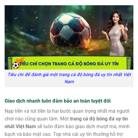
Tiêu chí để đánh giá một trang cá độ bóng đá uy tín nhất Việt
Nam
Giao dịch nhanh luôn đảm bảo an toàn tuyệt đối
Nạp tiền và rút tiền là hai bước quan trọng nhất mà người
chơi nào cũng quan tâm. Một
trang cá độ bóng đá uy tín
nhất Việt Nam
sẽ luôn đảm bảo giao dịch mượt mà, minh
bạch và bảo mật cao. Top nhà cái uy tín thường hỗ trợ