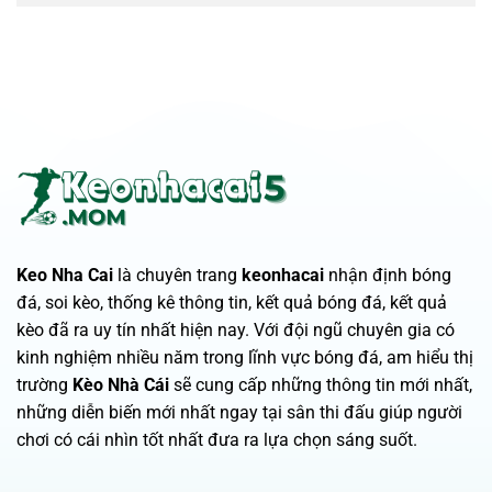
Keo Nha Cai
là chuyên trang
keonhacai
nhận định bóng
đá, soi kèo, thống kê thông tin, kết quả bóng đá, kết quả
kèo đã ra uy tín nhất hiện nay. Với đội ngũ chuyên gia có
kinh nghiệm nhiều năm trong lĩnh vực bóng đá, am hiểu thị
trường
Kèo Nhà Cái
sẽ cung cấp những thông tin mới nhất,
những diễn biến mới nhất ngay tại sân thi đấu giúp người
chơi có cái nhìn tốt nhất đưa ra lựa chọn sáng suốt.