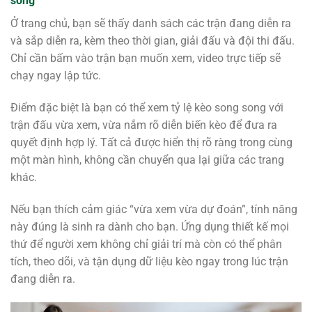
song
Ở trang chủ, bạn sẽ thấy danh sách các trận đang diễn ra
và sắp diễn ra, kèm theo thời gian, giải đấu và đội thi đấu.
Chỉ cần bấm vào trận bạn muốn xem, video trực tiếp sẽ
chạy ngay lập tức.
Điểm đặc biệt là bạn có thể xem tỷ lệ kèo song song với
trận đấu vừa xem, vừa nắm rõ diễn biến kèo để đưa ra
quyết định hợp lý. Tất cả được hiển thị rõ ràng trong cùng
một màn hình, không cần chuyển qua lại giữa các trang
khác.
Nếu bạn thích cảm giác “vừa xem vừa dự đoán”, tính năng
này đúng là sinh ra dành cho bạn. Ứng dụng
thiết kế mọi
thứ để người xem không chỉ giải trí mà còn có thể phân
tích, theo dõi, và tận dụng dữ liệu kèo ngay trong lúc trận
đang diễn ra.